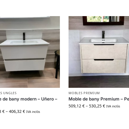
S UNGLES
MOBLES PREMIUM
 de bany modern – Uñero –
Moble de bany Premium – P
c
509,12
€
–
530,25
€
IVA inclòs
8
€
–
406,32
€
IVA inclòs