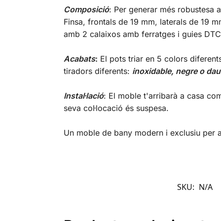
Composició
: Per generar més robustesa a
Finsa, frontals de 19 mm, laterals de 19 m
amb 2 calaixos amb ferratges i guies DTC o
Acabats
:
El pots triar en 5 colors diferent
tiradors diferents:
inoxidable, negre o dau
Instal·lació
: El moble t'arribarà a casa co
seva col·locació és suspesa.
Un moble de bany modern i exclusiu per a
SKU:
N/A