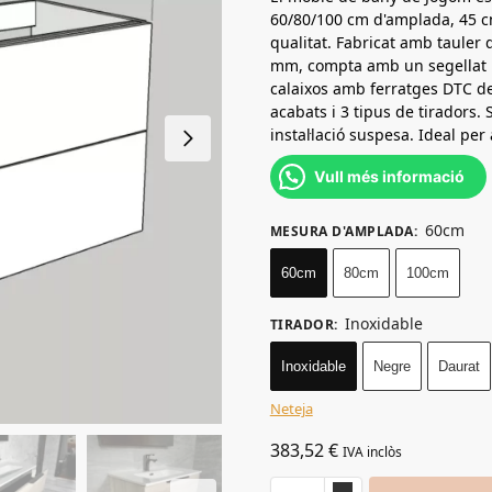
60/80/100 cm d'amplada, 45 cm
qualitat. Fabricat amb tauler d
mm, compta amb un segellat h
calaixos amb ferratges DTC d
acabats i 3 tipus de tiradors.
instal·lació suspesa. Ideal pe
Vull més informació
60cm
MESURA D'AMPLADA
:
60cm
80cm
100cm
Inoxidable
TIRADOR
:
Inoxidable
Negre
Daurat
Neteja
383,52
€
IVA inclòs