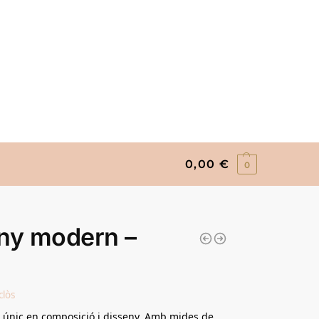
0,00
€
0
ny modern –
clòs
 únic en composició i disseny. Amb mides de