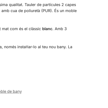
ima qualitat. Tauler de partícules 2 capes
tic amb cua de poliuretà (PUR). És un moble
at mat com és el clàssic
blanc
. Amb 3
 només instal·lar-lo al teu nou bany. La
ble de bany