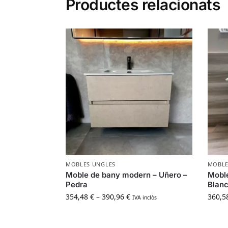
Productes relacionats
MOBLES UNGLES
MOBLE
Moble de bany modern – Uñero –
Moble
Pedra
Blan
354,48
€
–
390,96
€
360,5
IVA inclòs