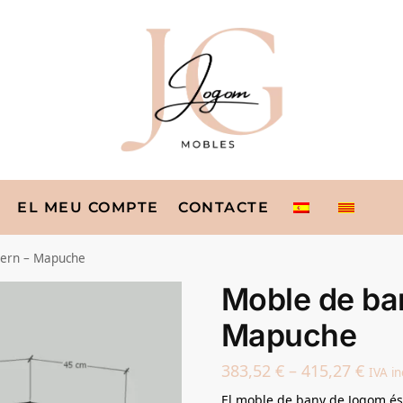
EL MEU COMPTE
CONTACTE
ern – Mapuche
Moble de ba
Mapuche
383,52
€
–
415,27
€
IVA in
El moble de bany de Jogom és