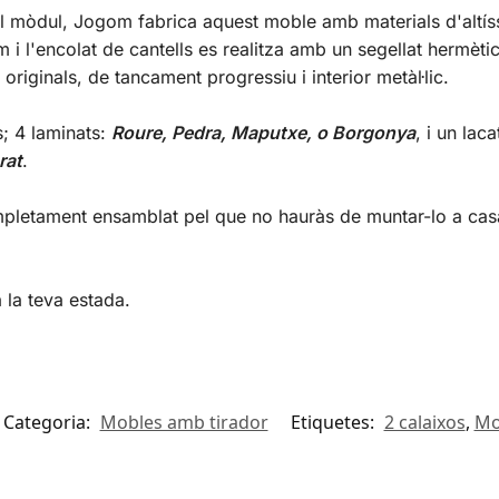
l mòdul, Jogom fabrica aquest moble amb materials d'altíss
m i l'encolat de cantells es realitza amb un segellat hermè
riginals, de tancament progressiu i interior metàl·lic.
s; 4 laminats:
Roure, Pedra, Maputxe, o Borgonya
, i un lac
rat
.
mpletament ensamblat pel que no hauràs de muntar-lo a casa,
 la teva estada.
Categoria:
Mobles amb tirador
Etiquetes:
2 calaixos
,
Mo