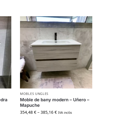
MOBLES UNGLES
edra
Moble de bany modern – Uñero –
Mapuche
354,48
€
–
385,16
€
IVA inclòs