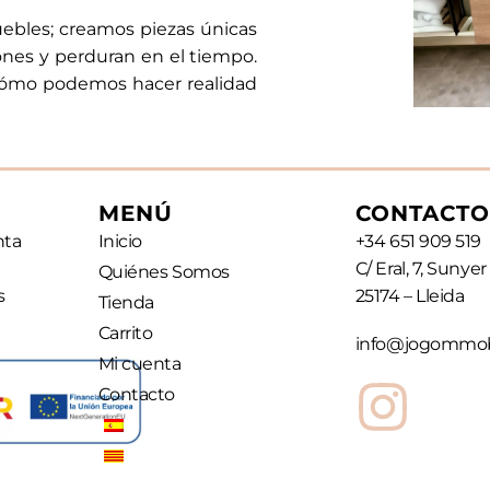
ebles; creamos piezas únicas
ones y perduran en el tiempo.
 cómo podemos hacer realidad
MENÚ
CONTACTO
nta
Inicio
+34 651 909 519
C/ Eral, 7, Sunyer
Quiénes Somos
s
25174 – Lleida
Tienda
Carrito
info@jogommob
Mi cuenta
Contacto