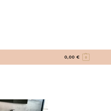
0,00
€
0