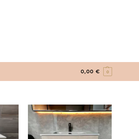
0,00
€
0