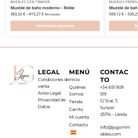
MUEBLES CON TIRADOR
MUEBLES PREMI
Mueble de baño moderno – Roble
Mueble de bañ
383,52
€
–
415,27
€
509,12
€
–
530,2
IVA incluido
Seleccionar opciones
S
LEGAL
MENÚ
CONTAC
TO
Condiciones de
Inicio
venta
Quiénes
+34 651 909
Aviso Legal
Somos
519
Privacidad de
C/ Eral, 7,
Tienda
Datos
Sunyer
Carrito
25174 – Lleida
Mi cuenta
Contacto
info@jogomm
obles.com