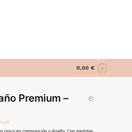
0,00
€
0
año Premium –
cluido
s único en composición y diseño. Con medidas