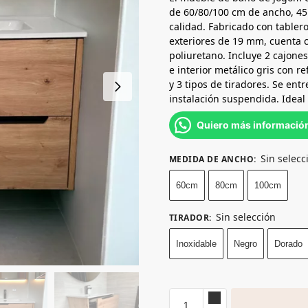
de 60/80/100 cm de ancho, 45 
calidad. Fabricado con tablero
exteriores de 19 mm, cuenta c
poliuretano. Incluye 2 cajone
e interior metálico gris con 
y 3 tipos de tiradores. Se en
instalación suspendida. Ideal
Quiero más informació
Sin selecc
MEDIDA DE ANCHO
:
60cm
80cm
100cm
Sin selección
TIRADOR
:
Inoxidable
Negro
Dorado