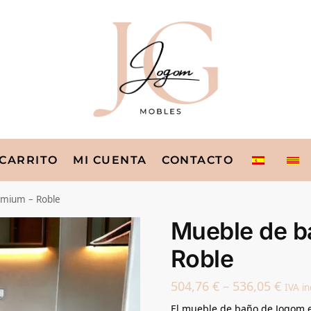
CARRITO
MI CUENTA
CONTACTO
emium – Roble
Mueble de b
Roble
504,76
€
–
536,05
€
IVA in
El mueble de baño de Jogom e