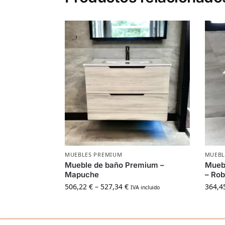
MUEBLES PREMIUM
MUEBL
Mueble de baño Premium –
Mueb
Mapuche
– Rob
506,22
€
–
527,34
€
364,4
IVA incluido