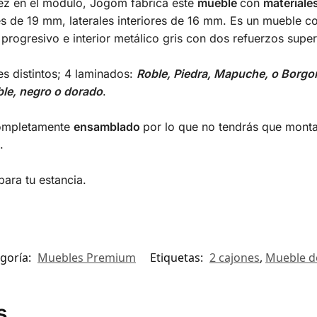
ez en el módulo, Jogom fabrica este
mueble
con
materiales
res de 19 mm, laterales interiores de 16 mm. Es un mueble c
 progresivo e interior metálico gris con dos refuerzos superi
s distintos; 4 laminados:
Roble, Piedra, Mapuche, o Borgo
ble, negro o dorado
.
 completamente
ensamblado
por lo que no tendrás que montar
.
ara tu estancia.
goría:
Muebles Premium
Etiquetas:
2 cajones
,
Mueble d
s